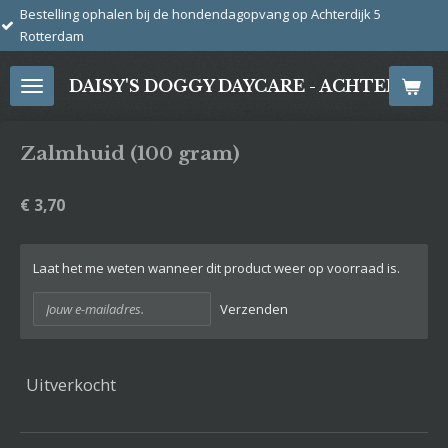
en bij de hondendagopvang op Achterdijk 5
Ga
direct
naar
DAISY'S DOGGY DAYCARE - ACHTERDIJ
de
hoofdinhoud
Zalmhuid (100 gram)
€ 3,70
Laat het me weten wanneer dit product weer op voorraad is.
Verzenden
Uitverkocht