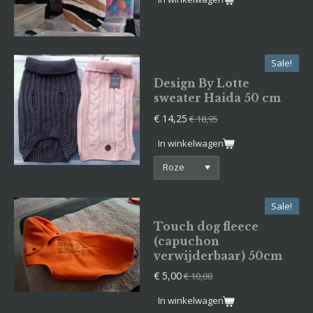
Sale!
Design By Lotte
sweater Haida 50 cm
€ 14,25
€ 18,95
In winkelwagen
Sale!
Touch dog fleece
(capuchon
verwijderbaar) 50cm
€ 5,00
€ 10,00
In winkelwagen