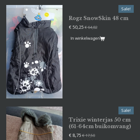
Sale!
Rogz SnowSkin 48 cm
€ 50,25
€ 64,82
In winkelwagen
Sale!
Trixie winterjas 50 cm
(61-64cm buikomvang)
€ 8,75
€ 17,50