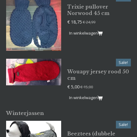
Trixie pullover
Norwood 45 cm
€ 18,75
€ 24,99
In winkelwagen
Sale!
Wouapy jersey rood 50
cm
€ 5,00
€ 15,00
In winkelwagen
Winterjassen
Sale!
Beeztees (dubbele