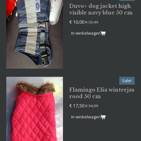
Duvo+ dog jacket high
visible navy blue 50 cm
€ 10,00
€ 32,49
In winkelwagen
Sale!
Flamingo Elia winterjas
rood 50 cm
€ 17,50
€ 34,99
In winkelwagen