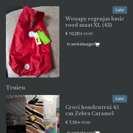
Sale!
Wouapy regenjas basic
rood maat XL (42)
€ 10,00
€ 33,99
In winkelwagen
Truien
Sale!
Croci hondentrui 45
cm Zebra Caramel
€ 7,50
€ 15,00
In winkelwagen