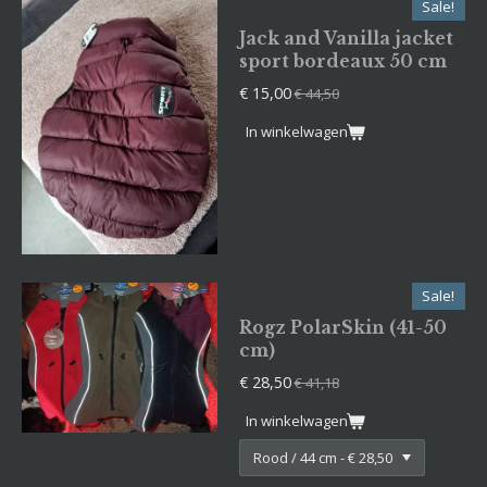
Sale!
Jack and Vanilla jacket
sport bordeaux 50 cm
€ 15,00
€ 44,50
In winkelwagen
Sale!
Rogz PolarSkin (41-50
cm)
€ 28,50
€ 41,18
In winkelwagen