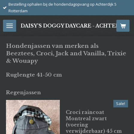
Bestelling ophalen bij de hondendagopvang op Achterdijk 5
Ga
Rotterdam
direct
naar
DAISY'S DOGGY DAYCARE - ACHTERDIJ
de
hoofdinhoud
Hondenjassen van merken als
Beeztees, Croci, Jack and Vanilla, Trixie
& Wouapy
Ruglengte 41-50 cm
Regenjassen
Sale!
Croci raincoat
Montreal zwart
(voering
verwijderbaar) 45 cm