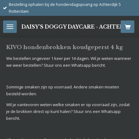
Bestelling ophalen bij de hondendagopvang op Achterdijk 5
Ga
Rotterdam
direct
naar
DAISY'S DOGGY DAYCARE - ACHTERDIJ
de
hoofdinhoud
KIVO hondenbrokken koudgeperst 4 kg
We bestellen ongeveer 1 keer per 14 dagen. Wil je weten wanneer
we weer bestellen? Stuur ons een Whatsapp bericht.
Sommige smaken zijn op voorraad. Andere smaken moeten
besteld worden.
Wil je vantevoren weten welke smaken er op voorraad zijn, zodat
je de brokken direct op kunt halen? Stuur ons een Whatsapp
bericht.