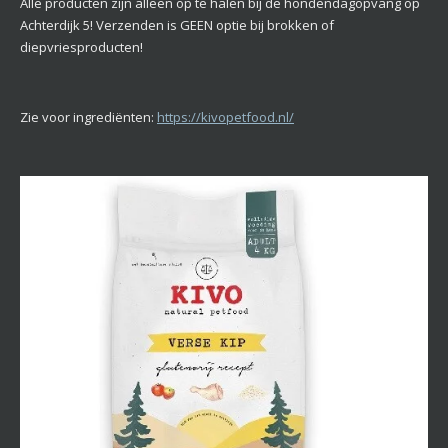
Alle producten zijn alleen op te halen bij de hondendagopvang op
Achterdijk 5! Verzenden is GEEN optie bij brokken of
diepvriesproducten!
Zie voor ingrediënten:
https://kivopetfood.nl/