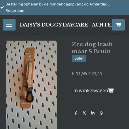
j de hondendagopvang op Achterdijk 5
Ga
direct
naar
DAISY'S DOGGY DAYCARE - ACHTERDIJ
de
hoofdinhoud
Zee.dog leash
maat S Bruin
Sale!
€ 11,95
€ 23,95
In winkelwagen
D
D
S
D
e
e
h
e
l
e
a
l
e
l
r
e