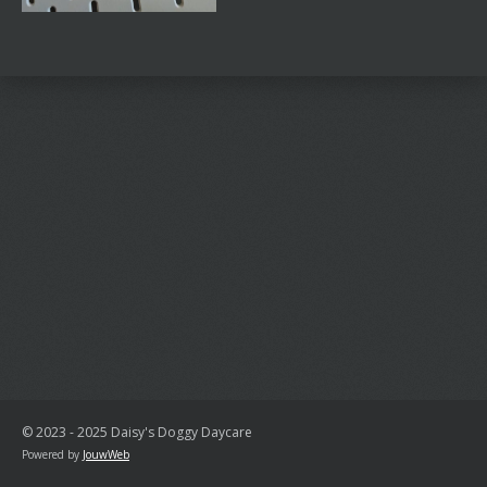
n
e
n
© 2023 - 2025 Daisy's Doggy Daycare
Powered by
JouwWeb