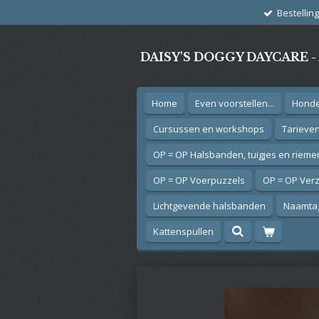
Bestellin
Ga
direct
naar
DAISY'S DOGGY DAYCARE 
de
hoofdinhoud
Home
Even voorstellen...
Hond
Cursussen en workshops
Tarieve
OP = OP Halsbanden, tuigjes en rieme
OP = OP Voerpuzzels
OP = OP Ver
Lichtgevende halsbanden
Naamtag
Kattenspullen