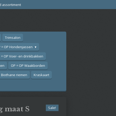
d assortiment
Trimsalon
 = OP Hondenjassen
 = OP Voer- en drinkbakken
ten
OP = OP Waakborden
Biothane riemen
Kraskaart
g maat S
Sale!