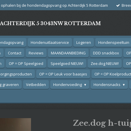
g ophalen bij de hondendagopvang op Achterdijk 5 Rotterdam
Bree
- ACHTERDIJK 5 3043NW ROTTERDAM
endagopvang
Hondenuitlaatservice
Logeren
Hondenspeeltuin
n
Contact
Reviews
MAANDAANBIEDING
DDD snackbox
OP
n
OP = OP Speelgoed
Speelgoed NIEUW!
Zee.dog NIEUW!
OP
zorgingsproducten
OP = OP Leuk voor baasjes
OP = OP Koelproduc
 graveren
Vetbedden
Hondenvoeding
Hondensnacks
Zee.dog h-tui