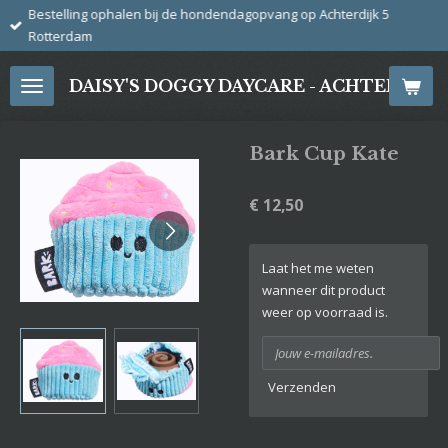
Bestelling ophalen bij de hondendagopvang op Achterdijk 5
Ga
Rotterdam
direct
naar
DAISY'S DOGGY DAYCARE - ACHTERDIJ
de
hoofdinhoud
Bark Cup Kate
€ 12,50
Laat het me weten
wanneer dit product
weer op voorraad is.
Verzenden