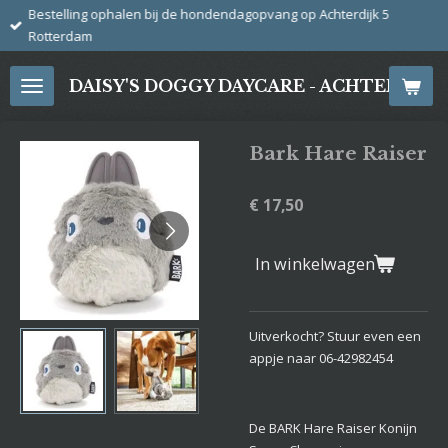
Bestelling ophalen bij de hondendagopvang op Achterdijk 5
Ga
Rotterdam
direct
naar
DAISY'S DOGGY DAYCARE - ACHTERDIJ
de
hoofdinhoud
Bark Hare Raiser
€ 17,50
In winkelwagen
Uitverkocht? Stuur even een
appje naar 06-42982454
De BARK Hare Raiser Konijn