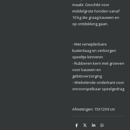
maakt. Geschikt voor
middelgrote honden vanaf
10 kg die graag kauwen en
op ontdekking gaan.
- Met verwijderbare
buitenlaag en verborgen
speeltje binnenin
- Rubberen kern met groeven
voor kauwen en
gebitsverzorging
- Wiebelende onderkant voor
onvoorspelbaar speelgedrag
Afmetingen: 15X12X9 cm
D
D
S
D