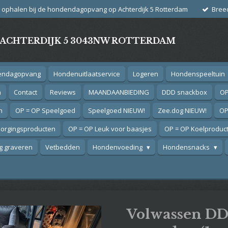
g ophalen bij de hondendagopvang op Achterdijk 5 Rotterdam
Bree
- ACHTERDIJK 5 3043NW ROTTERDAM
endagopvang
Hondenuitlaatservice
Logeren
Hondenspeeltuin
n
Contact
Reviews
MAANDAANBIEDING
DDD snackbox
OP
n
OP = OP Speelgoed
Speelgoed NIEUW!
Zee.dog NIEUW!
OP
zorgingsproducten
OP = OP Leuk voor baasjes
OP = OP Koelproduc
 graveren
Vetbedden
Hondenvoeding
Hondensnacks
Volwassen DD