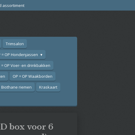
d assortiment
Trimsalon
 = OP Hondenjassen
 = OP Voer- en drinkbakken
ten
OP = OP Waakborden
Biothane riemen
Kraskaart
D box voor 6