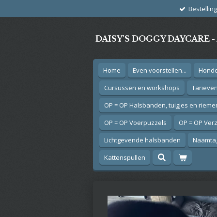
Bestellin
Ga
direct
naar
DAISY'S DOGGY DAYCARE 
de
hoofdinhoud
Home
Even voorstellen...
Hond
Cursussen en workshops
Tarieve
OP = OP Halsbanden, tuigjes en rieme
OP = OP Voerpuzzels
OP = OP Ver
Lichtgevende halsbanden
Naamtag
Kattenspullen