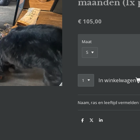
maanden (1x 
€ 105,00
Maat
In winkelwagen
Naam, ras en leeftijd vermelden b
D
D
S
e
e
h
l
e
a
e
l
r
n
e