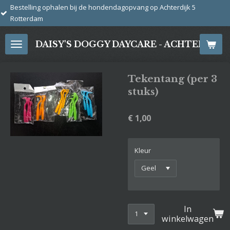
en bij de hondendagopvang op Achterdijk 5
Ga
direct
naar
DAISY'S DOGGY DAYCARE - ACHTERDIJ
de
hoofdinhoud
Tekentang (per 3
stuks)
€ 1,00
Kleur
In
winkelwagen