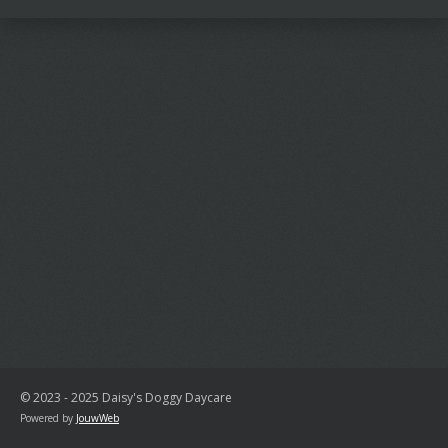
n
e
n
© 2023 - 2025 Daisy's Doggy Daycare
Powered by
JouwWeb