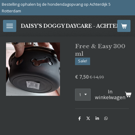
ondendagopvang op Achterdijk 5
Ga
Bre
direct
naar
DAISY'S DOGGY DAYCARE - ACHTERDIJ
de
hoofdinhoud
Free & Easy 300
ml
Sale!
€ 7,50
€ 14,99
In
winkelwagen
D
D
S
D
e
e
h
e
l
e
a
l
e
l
r
e