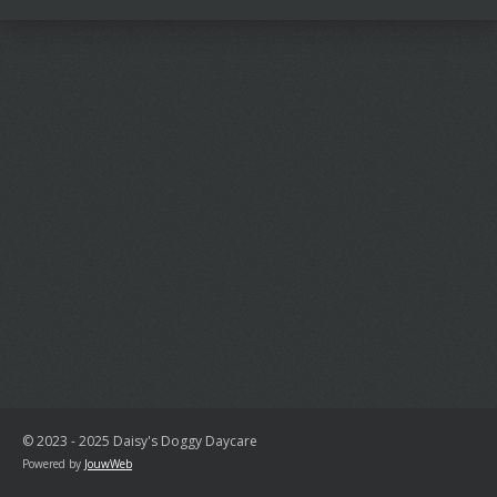
n
e
n
© 2023 - 2025 Daisy's Doggy Daycare
Powered by
JouwWeb