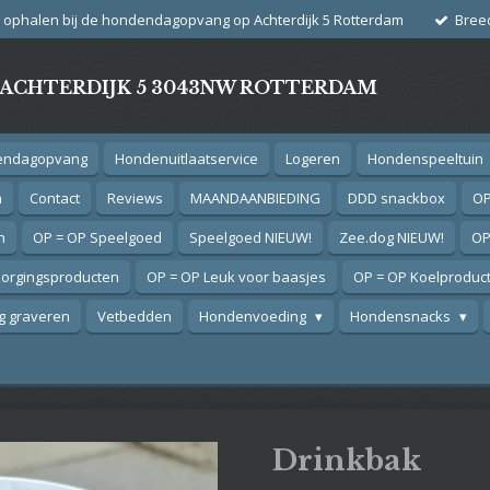
g ophalen bij de hondendagopvang op Achterdijk 5 Rotterdam
Bree
- ACHTERDIJK 5 3043NW ROTTERDAM
endagopvang
Hondenuitlaatservice
Logeren
Hondenspeeltuin
n
Contact
Reviews
MAANDAANBIEDING
DDD snackbox
OP
n
OP = OP Speelgoed
Speelgoed NIEUW!
Zee.dog NIEUW!
OP
zorgingsproducten
OP = OP Leuk voor baasjes
OP = OP Koelproduc
 graveren
Vetbedden
Hondenvoeding
Hondensnacks
Drinkbak