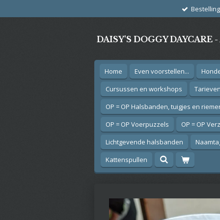
Bestellin
Ga
direct
naar
DAISY'S DOGGY DAYCARE 
de
hoofdinhoud
Home
Even voorstellen...
Hond
Cursussen en workshops
Tarieve
OP = OP Halsbanden, tuigjes en rieme
OP = OP Voerpuzzels
OP = OP Ver
Lichtgevende halsbanden
Naamtag
Kattenspullen