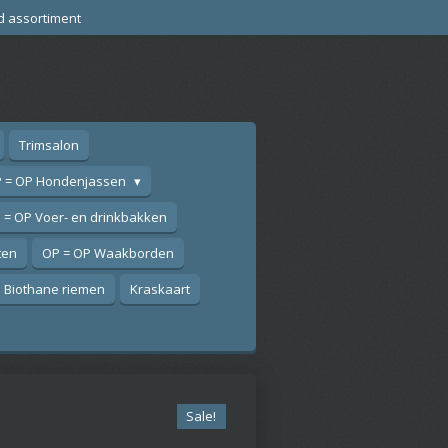
d assortiment
Trimsalon
 = OP Hondenjassen
 = OP Voer- en drinkbakken
ten
OP = OP Waakborden
Biothane riemen
Kraskaart
Sale!