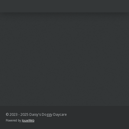
l
e
a
l
e
l
r
e
n
e
n
© 2023 - 2025 Daisy's Doggy Daycare
Powered by
JouwWeb