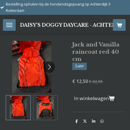
j de hondendagopvang op Achterdijk 5
Ga
direct
naar
DAISY'S DOGGY DAYCARE - ACHTERDIJ
de
hoofdinhoud
Jack and Vanilla
raincoat red 40
cm
Sale!
€ 12,50
€ 32,95
In winkelwagen
D
D
S
D
e
e
h
e