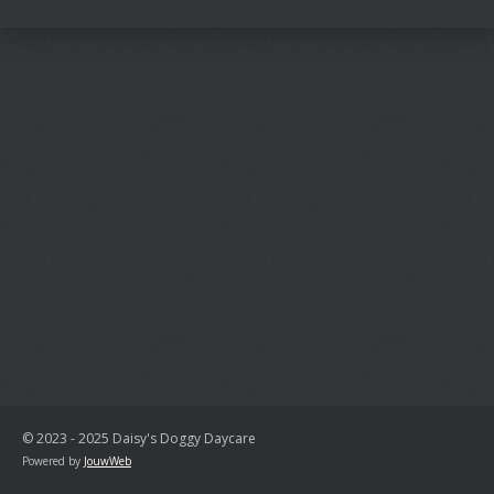
n
e
n
© 2023 - 2025 Daisy's Doggy Daycare
Powered by
JouwWeb