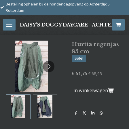
j de hondendagopvang op Achterdijk 5
Ga
direct
naar
DAISY'S DOGGY DAYCARE - ACHTERDIJ
de
hoofdinhoud
Hurtta regenjas
85 cm
Sale!
€ 51,75
€ 68,95
In winkelwagen
D
D
S
D
e
e
h
e
l
e
a
l
e
l
r
e