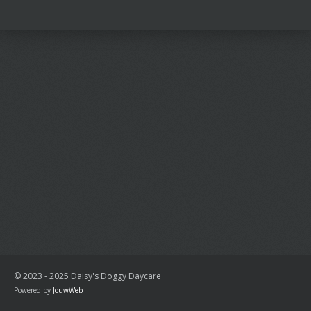
l
e
a
l
e
l
r
e
n
e
n
© 2023 - 2025 Daisy's Doggy Daycare
Powered by
JouwWeb