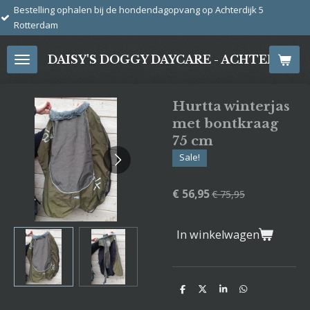
j de hondendagopvang op Achterdijk 5
Ga
direct
naar
DAISY'S DOGGY DAYCARE - ACHTERDIJ
de
hoofdinhoud
Hurtta winterjas
met bontkraag
75 cm
Sale!
€ 56,95
€ 75,95
In winkelwagen
D
D
S
D
e
e
h
e