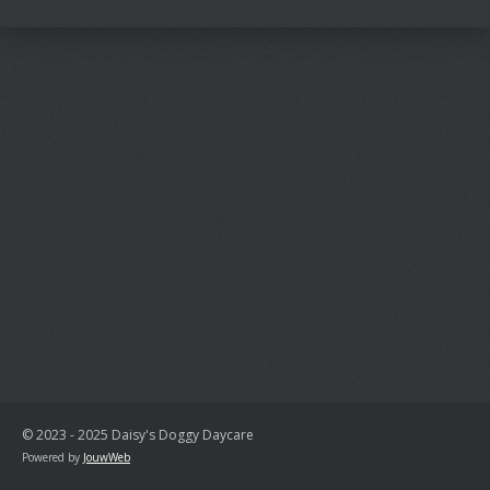
n
e
n
© 2023 - 2025 Daisy's Doggy Daycare
Powered by
JouwWeb