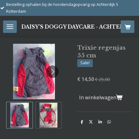
ophalen bij de hondendagopvang op Achterdijk 5
Ga
direct
naar
DAISY'S DOGGY DAYCARE - ACHTERDIJ
de
hoofdinhoud
Trixie regenjas
55 cm
Sale!
€ 14,50
€ 29,00
In winkelwagen
D
D
S
D
e
e
h
e
l
e
a
l
e
l
r
e