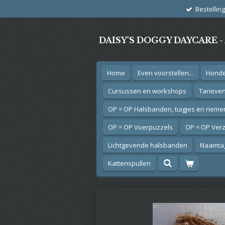
Bestellin
Ga
direct
naar
DAISY'S DOGGY DAYCARE 
de
hoofdinhoud
Home
Even voorstellen...
Hond
Cursussen en workshops
Tarieve
OP = OP Halsbanden, tuigjes en rieme
OP = OP Voerpuzzels
OP = OP Ver
Lichtgevende halsbanden
Naamtag
Kattenspullen