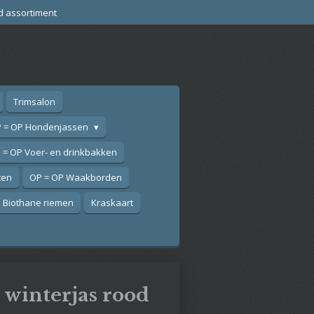
d assortiment
Trimsalon
 = OP Hondenjassen
 = OP Voer- en drinkbakken
ten
OP = OP Waakborden
Biothane riemen
Kraskaart
 winterjas rood