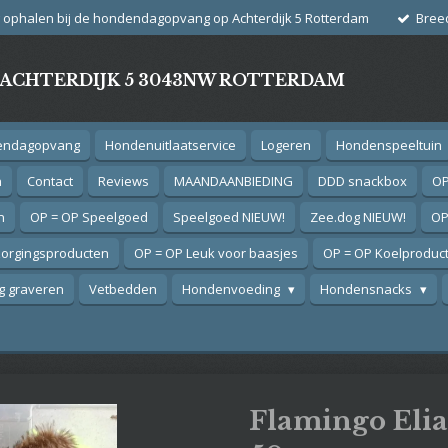
g ophalen bij de hondendagopvang op Achterdijk 5 Rotterdam
Bree
- ACHTERDIJK 5 3043NW ROTTERDAM
endagopvang
Hondenuitlaatservice
Logeren
Hondenspeeltuin
n
Contact
Reviews
MAANDAANBIEDING
DDD snackbox
OP
n
OP = OP Speelgoed
Speelgoed NIEUW!
Zee.dog NIEUW!
OP
zorgingsproducten
OP = OP Leuk voor baasjes
OP = OP Koelproduc
 graveren
Vetbedden
Hondenvoeding
Hondensnacks
Flamingo Elia