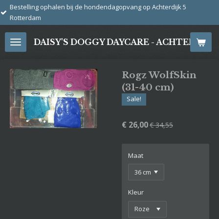
en bij de hondendagopvang op Achterdijk 5
Ga
direct
naar
DAISY'S DOGGY DAYCARE - ACHTERDIJ
de
hoofdinhoud
Rogz WolfSkin
(31-40 cm)
Sale!
€ 26,00
€ 34,55
Maat
Kleur