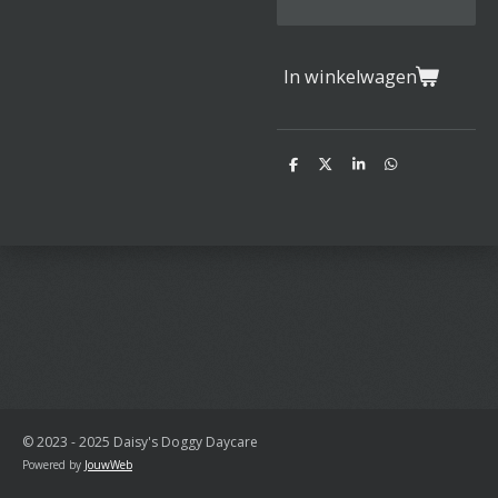
In winkelwagen
D
D
S
D
e
e
h
e
l
e
a
l
e
l
r
e
n
e
n
© 2023 - 2025 Daisy's Doggy Daycare
Powered by
JouwWeb