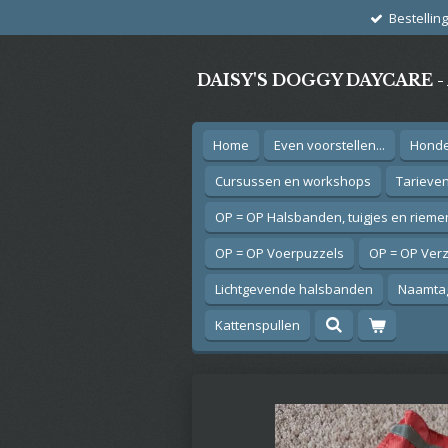
Bestellin
Ga
direct
naar
DAISY'S DOGGY DAYCARE 
de
hoofdinhoud
Home
Even voorstellen...
Hond
Cursussen en workshops
Tarieve
OP = OP Halsbanden, tuigjes en rieme
OP = OP Voerpuzzels
OP = OP Ver
Lichtgevende halsbanden
Naamtag
Kattenspullen