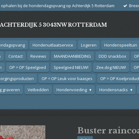
g ophalen bij de hondendagopvang op Achterdijk 5 Rotterdam
Bree
- ACHTERDIJK 5 3043NW ROTTERDAM
endagopvang
Hondenuitlaatservice
Logeren
Hondenspeeltuin
n
Contact
Reviews
MAANDAANBIEDING
DDD snackbox
OP
n
OP = OP Speelgoed
Speelgoed NIEUW!
Zee.dog NIEUW!
OP
zorgingsproducten
OP = OP Leuk voor baasjes
OP = OP Koelproduc
 graveren
Vetbedden
Hondenvoeding
Hondensnacks
Buster rainco