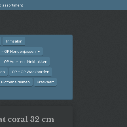
d assortiment
Trimsalon
 = OP Hondenjassen
 = OP Voer- en drinkbakken
ten
OP = OP Waakborden
Biothane riemen
Kraskaart
at coral 32 cm