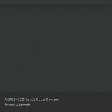
n
e
n
© 2023 - 2025 Daisy's Doggy Daycare
Powered by
JouwWeb