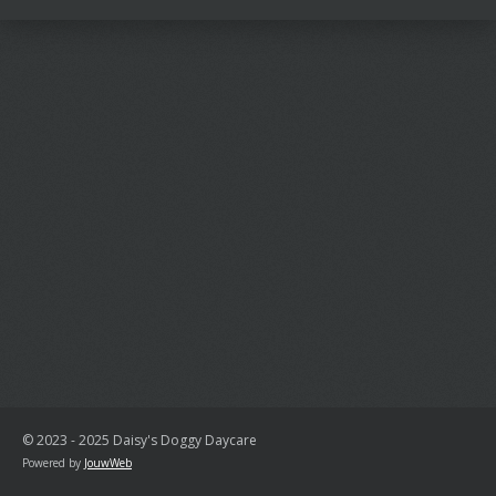
n
e
n
© 2023 - 2025 Daisy's Doggy Daycare
Powered by
JouwWeb