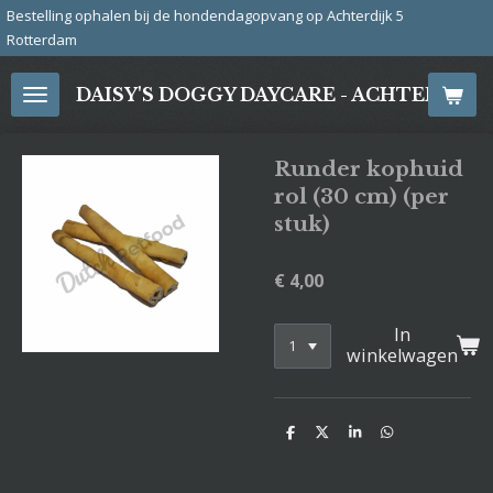
j de hondendagopvang op Achterdijk 5
Ga
direct
naar
DAISY'S DOGGY DAYCARE - ACHTERDIJ
de
hoofdinhoud
Runder kophuid
rol (30 cm) (per
stuk)
€ 4,00
In
winkelwagen
D
D
S
D
e
e
h
e
l
e
a
l
e
l
r
e