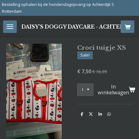
ondendagopvang op Achterdijk 5
Ga
Bre
direct
naar
DAISY'S DOGGY DAYCARE - ACHTERDIJ
de
hoofdinhoud
Croci tuigje XS
Sale!
€ 7,50
€ 16,99
In
winkelwagen
D
D
S
D
e
e
h
e
l
e
a
l
e
l
r
e
n
e
n