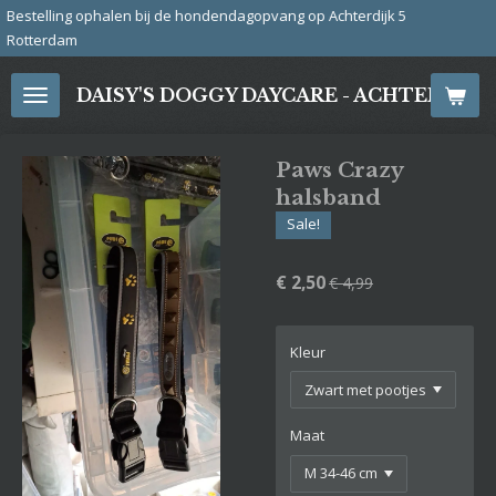
ondendagopvang op Achterdijk 5
Ga
Bre
direct
naar
DAISY'S DOGGY DAYCARE - ACHTERDIJ
de
hoofdinhoud
Paws Crazy
halsband
Sale!
€ 2,50
€ 4,99
Kleur
Maat