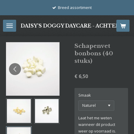
Ga
Breed assortiment
direct
naar
DAISY'S DOGGY DAYCARE - ACHTERDIJ
de
hoofdinhoud
Schapenvet
bonbons (40
stuks)
€ 6,50
Smaak
Laat het me weten
wanneer dit product
weer op voorraad is.