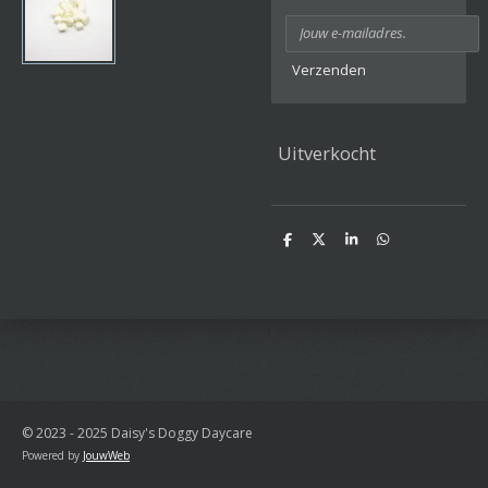
Verzenden
Uitverkocht
D
D
S
D
e
e
h
e
l
e
a
l
e
l
r
e
n
e
n
© 2023 - 2025 Daisy's Doggy Daycare
Powered by
JouwWeb