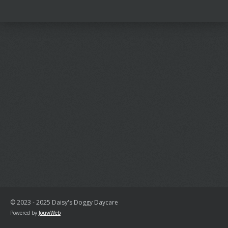
l
e
a
l
e
l
r
e
n
e
n
© 2023 - 2025 Daisy's Doggy Daycare
Powered by
JouwWeb