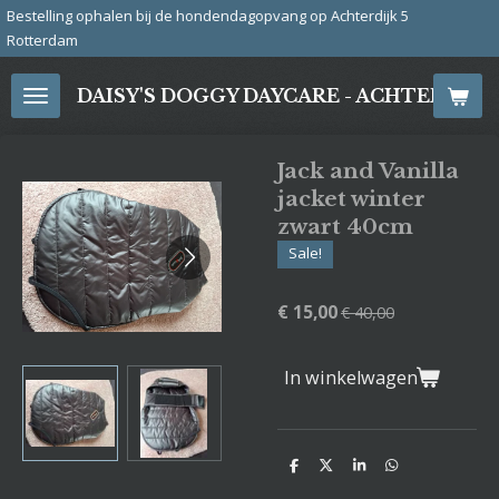
j de hondendagopvang op Achterdijk 5
Ga
direct
naar
DAISY'S DOGGY DAYCARE - ACHTERDIJ
de
hoofdinhoud
Jack and Vanilla
jacket winter
zwart 40cm
Sale!
€ 15,00
€ 40,00
In winkelwagen
D
D
S
D
e
e
h
e