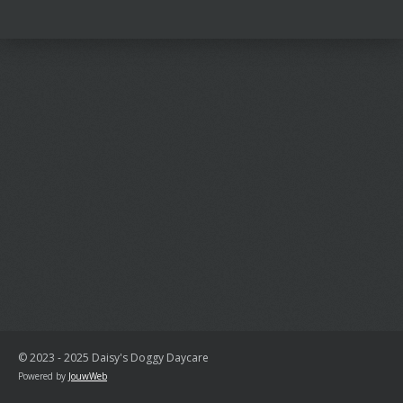
l
e
a
l
e
l
r
e
n
e
n
© 2023 - 2025 Daisy's Doggy Daycare
Powered by
JouwWeb