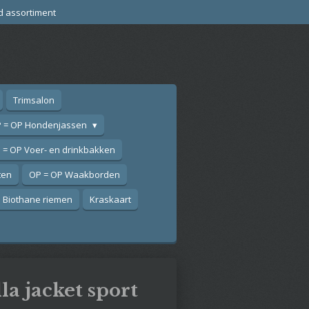
d assortiment
Trimsalon
 = OP Hondenjassen
 = OP Voer- en drinkbakken
ten
OP = OP Waakborden
Biothane riemen
Kraskaart
la jacket sport