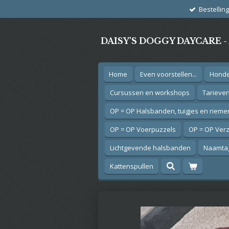
Bestellin
Ga
direct
naar
DAISY'S DOGGY DAYCARE 
de
hoofdinhoud
Home
Even voorstellen...
Hond
Cursussen en workshops
Tarieve
OP = OP Halsbanden, tuigjes en rieme
OP = OP Voerpuzzels
OP = OP Ver
Lichtgevende halsbanden
Naamtag
Kattenspullen