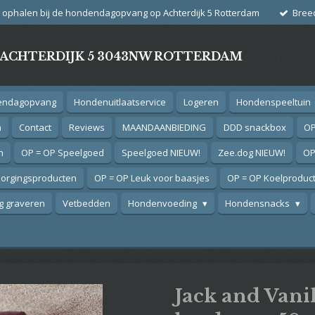
g ophalen bij de hondendagopvang op Achterdijk 5 Rotterdam
Bree
- ACHTERDIJK 5 3043NW ROTTERDAM
endagopvang
Hondenuitlaatservice
Logeren
Hondenspeeltuin
n
Contact
Reviews
MAANDAANBIEDING
DDD snackbox
OP
n
OP = OP Speelgoed
Speelgoed NIEUW!
Zee.dog NIEUW!
OP
zorgingsproducten
OP = OP Leuk voor baasjes
OP = OP Koelproduc
 graveren
Vetbedden
Hondenvoeding
Hondensnacks
Jack and Vanil