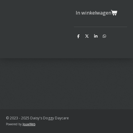
In winkelwagen
D
D
S
D
e
e
h
e
l
e
a
l
e
l
r
e
n
e
n
© 2023 - 2025 Daisy's Doggy Daycare
Powered by
JouwWeb