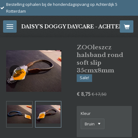
en bij de hondendagopvang op Achterdijk 5
Ga
direct
naar
DAISY'S DOGGY DAYCARE - ACHTERDIJ
de
hoofdinhoud
ZOOleszcz
halsband rond
soft slip
35cmx8mm
Sale!
€ 8,75
€ 17,50
Kleur