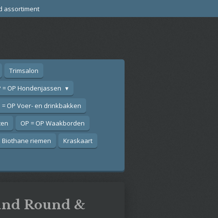
d assortiment
Trimsalon
 = OP Hondenjassen
 = OP Voer- en drinkbakken
ten
OP = OP Waakborden
Biothane riemen
Kraskaart
and Round &