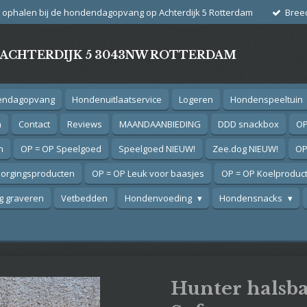
g ophalen bij de hondendagopvang op Achterdijk 5 Rotterdam
Bree
- ACHTERDIJK 5 3043NW ROTTERDAM
endagopvang
Hondenuitlaatservice
Logeren
Hondenspeeltuin
n
Contact
Reviews
MAANDAANBIEDING
DDD snackbox
OP
n
OP = OP Speelgoed
Speelgoed NIEUW!
Zee.dog NIEUW!
OP
zorgingsproducten
OP = OP Leuk voor baasjes
OP = OP Koelproduc
 graveren
Vetbedden
Hondenvoeding
Hondensnacks
Hunter halsb