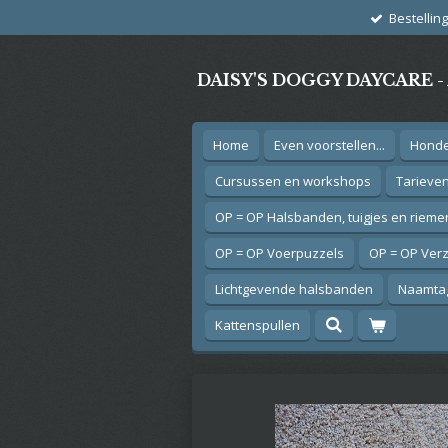
Bestellin
Ga
direct
naar
DAISY'S DOGGY DAYCARE 
de
hoofdinhoud
Home
Even voorstellen...
Hond
Cursussen en workshops
Tarieve
OP = OP Halsbanden, tuigjes en rieme
OP = OP Voerpuzzels
OP = OP Ver
Lichtgevende halsbanden
Naamtag
Kattenspullen