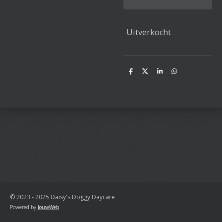
Uitverkocht
D
D
S
D
e
e
h
e
l
e
a
l
e
l
r
e
n
e
n
© 2023 - 2025 Daisy's Doggy Daycare
Powered by
JouwWeb