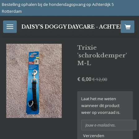
j de hondendagopvang op Achterdijk 5
Ga
direct
naar
DAISY'S DOGGY DAYCARE - ACHTERDIJ
de
hoofdinhoud
Trixie
'schrokdemper'
M-L
€ 6,00
€ 12,00
Laat het me weten
wanneer dit product
weer op voorraad is.
Verzenden