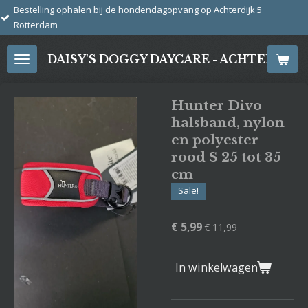
ophalen bij de hondendagopvang op Achterdijk 5
Ga
direct
naar
DAISY'S DOGGY DAYCARE - ACHTERDIJ
de
hoofdinhoud
Hunter Divo
halsband, nylon
en polyester
rood S 25 tot 35
cm
Sale!
€ 5,99
€ 11,99
In winkelwagen