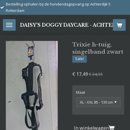
j de hondendagopvang op Achterdijk 5
Ga
direct
naar
DAISY'S DOGGY DAYCARE - ACHTERDIJ
de
hoofdinhoud
Trixie h-tuig,
singelband zwart
Sale!
€ 17,49
€ 34,95
Maat
In winkelwagen