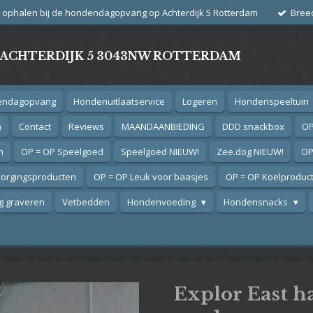
g ophalen bij de hondendagopvang op Achterdijk 5 Rotterdam
Bree
- ACHTERDIJK 5 3043NW ROTTERDAM
endagopvang
Hondenuitlaatservice
Logeren
Hondenspeeltuin
n
Contact
Reviews
MAANDAANBIEDING
DDD snackbox
OP
n
OP = OP Speelgoed
Speelgoed NIEUW!
Zee.dog NIEUW!
OP
zorgingsproducten
OP = OP Leuk voor baasjes
OP = OP Koelproduc
 graveren
Vetbedden
Hondenvoeding
Hondensnacks
Explor East h