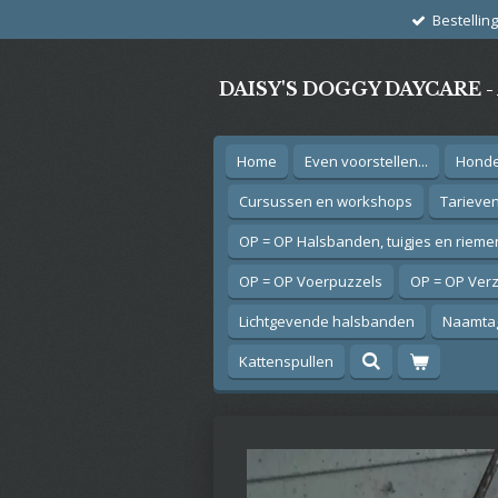
Bestellin
Ga
direct
naar
DAISY'S DOGGY DAYCARE 
de
hoofdinhoud
Home
Even voorstellen...
Hond
Cursussen en workshops
Tarieve
OP = OP Halsbanden, tuigjes en rieme
OP = OP Voerpuzzels
OP = OP Ver
Lichtgevende halsbanden
Naamtag
Kattenspullen