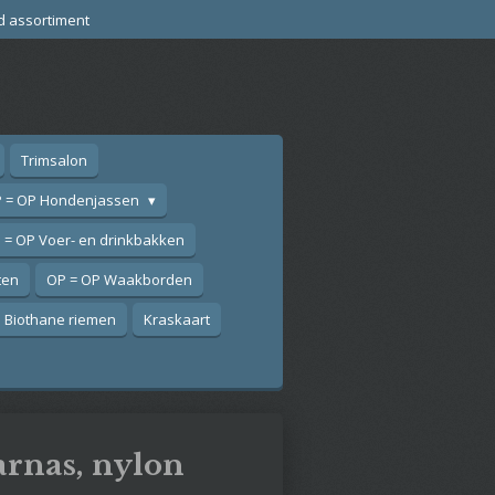
d assortiment
Trimsalon
 = OP Hondenjassen
 = OP Voer- en drinkbakken
ten
OP = OP Waakborden
Biothane riemen
Kraskaart
arnas, nylon