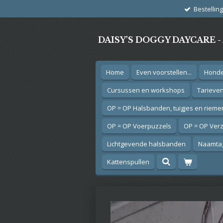
Bestellin
Ga
direct
naar
DAISY'S DOGGY DAYCARE 
de
hoofdinhoud
Home
Even voorstellen...
Hond
Cursussen en workshops
Tarieve
OP = OP Halsbanden, tuigjes en rieme
OP = OP Voerpuzzels
OP = OP Ver
Lichtgevende halsbanden
Naamtag
Kattenspullen