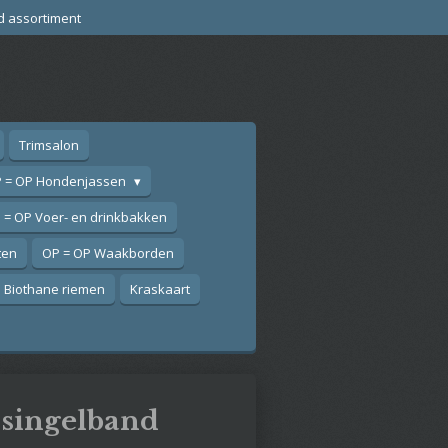
d assortiment
Trimsalon
 = OP Hondenjassen
 = OP Voer- en drinkbakken
ten
OP = OP Waakborden
Biothane riemen
Kraskaart
, singelband