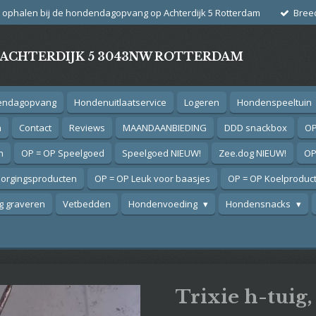
g ophalen bij de hondendagopvang op Achterdijk 5 Rotterdam
Bree
- ACHTERDIJK 5 3043NW ROTTERDAM
endagopvang
Hondenuitlaatservice
Logeren
Hondenspeeltuin
n
Contact
Reviews
MAANDAANBIEDING
DDD snackbox
OP
n
OP = OP Speelgoed
Speelgoed NIEUW!
Zee.dog NIEUW!
OP
zorgingsproducten
OP = OP Leuk voor baasjes
OP = OP Koelproduc
 graveren
Vetbedden
Hondenvoeding
Hondensnacks
Trixie h-tuig