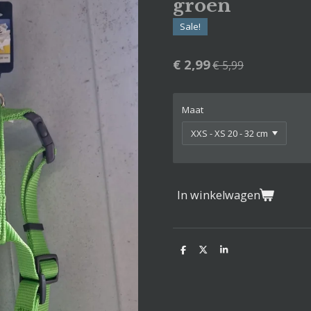
groen
Sale!
€ 2,99
€ 5,99
Maat
In winkelwagen
D
D
S
e
e
h
l
e
a
e
l
r
n
e