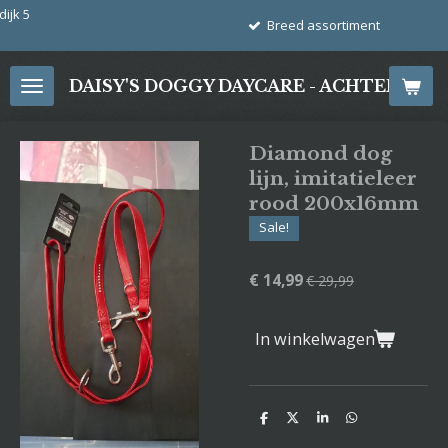
Ga
Breed assortiment
direct
naar
DAISY'S DOGGY DAYCARE - ACHTERDIJ
de
hoofdinhoud
Diamond dog
lijn, imitatieleer
rood 200x16mm
Sale!
€ 14,99
€ 29,99
In winkelwagen
D
D
S
D
e
e
h
e