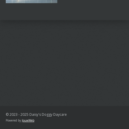
l
e
a
l
e
l
r
e
n
e
n
© 2023 - 2025 Daisy's Doggy Daycare
Powered by
JouwWeb