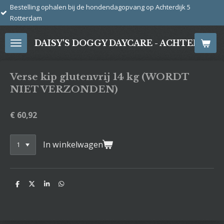
en bij de hondendagopvang op Achterdijk 5
Ga
direct
naar
DAISY'S DOGGY DAYCARE - ACHTERDIJ
de
hoofdinhoud
Verse kip glutenvrij 14 kg (WORDT
NIET VERZONDEN)
€ 60,92
In winkelwagen
D
D
S
D
e
e
h
e
l
e
a
l
e
l
r
e
n
e
n