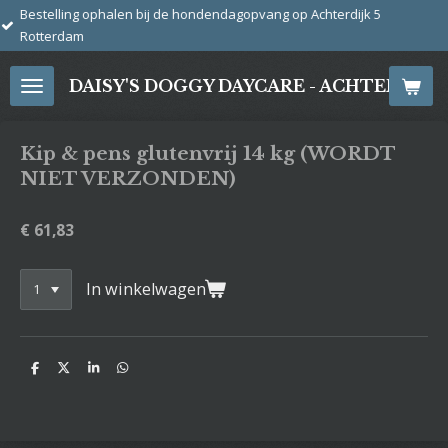
en bij de hondendagopvang op Achterdijk 5
Ga
direct
naar
DAISY'S DOGGY DAYCARE - ACHTERDIJ
de
hoofdinhoud
Kip & pens glutenvrij 14 kg (WORDT
NIET VERZONDEN)
€ 61,83
In winkelwagen
D
D
S
D
e
e
h
e
l
e
a
l
e
l
r
e
n
e
n