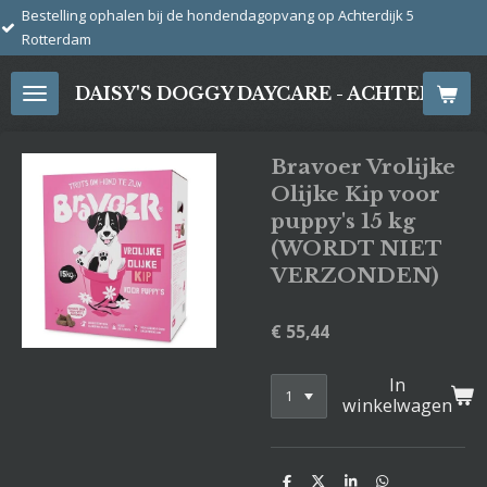
ophalen bij de hondendagopvang op Achterdijk 5
Ga
direct
naar
DAISY'S DOGGY DAYCARE - ACHTERDIJ
de
hoofdinhoud
Bravoer Vrolijke
Olijke Kip voor
puppy's 15 kg
(WORDT NIET
VERZONDEN)
€ 55,44
In
winkelwagen
D
D
S
D