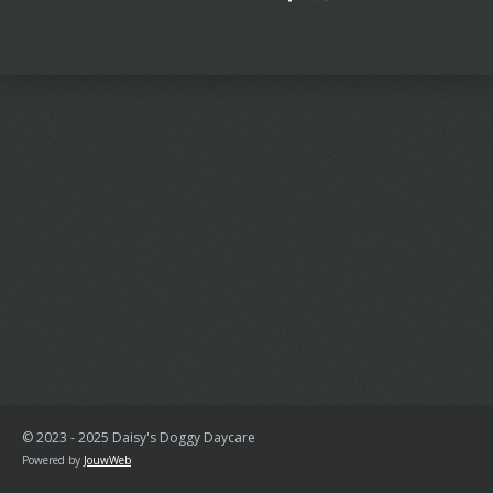
e
e
h
e
l
e
a
l
e
l
r
e
n
e
n
© 2023 - 2025 Daisy's Doggy Daycare
Powered by
JouwWeb