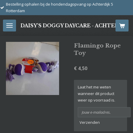
en bij de hondendagopvang op Achterdijk 5
Ga
direct
naar
DAISY'S DOGGY DAYCARE - ACHTERDIJ
de
hoofdinhoud
Flamingo Rope
Toy
€ 4,50
Laat het me weten
wanneer dit product
weer op voorraad is.
Verzenden