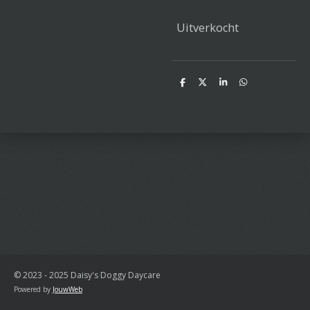
Uitverkocht
D
D
S
D
e
e
h
e
l
e
a
l
e
l
r
e
n
e
n
© 2023 - 2025 Daisy's Doggy Daycare
Powered by
JouwWeb